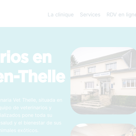
La clinique
Services
RDV en lign
rios en
en-Thelle
inaria Vet Thelle, situada en
quipo de veterinarios y
cializados pone toda su
 salud y el bienestar de sus
nimales exóticos.