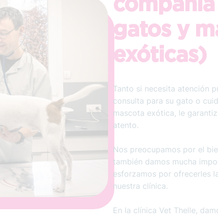
compañía 
gatos y m
exóticas)
Tanto si necesita atención p
consulta para su gato o cui
mascota exótica, le garanti
atento.
Nos preocupamos por el bien
también damos mucha import
esforzamos por ofrecerles l
nuestra clínica.
En la clínica Vet Thelle, dam