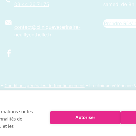
03 44 26 71 75
samedi de 8h 
Prendre RDV e
contact@cliniqueveterinaire-
neuillyenthelle.fr
–
Conditions générales de fonctionnement
– La clinique vétérinaire V
VetPartners
ormations sur les
Autoriser
onnalités de
 et les