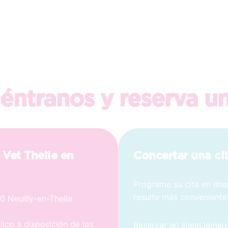
éntranos y reserva un
a Vet Thelle en
Concertar una ci
Programe su cita en línea
resulte más conveniente 
0 Neuilly-en-Thelle
ico a disposición de los
Reservar en línea
Llámen