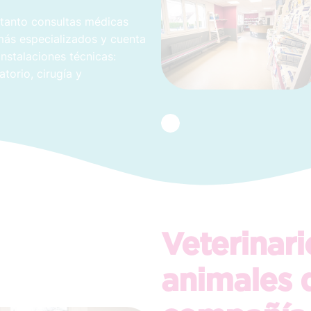
e tanto consultas médicas
ás especializados y cuenta
stalaciones técnicas:
torio, cirugía y
Veterinari
animales 