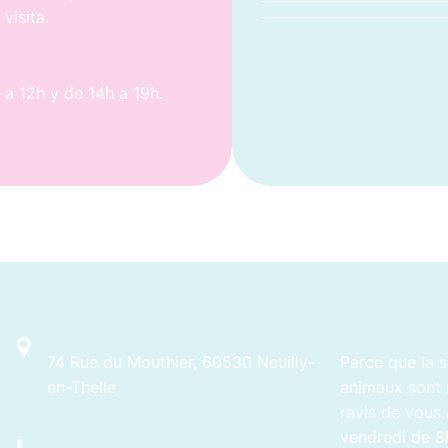
 visita.
 a 12h y de 14h a 19h.
74 Rue du Mouthier, 60530 Neuilly-
Parce que la s
en-Thelle
animaux sont 
ravis de vous 
vendredi de 8h