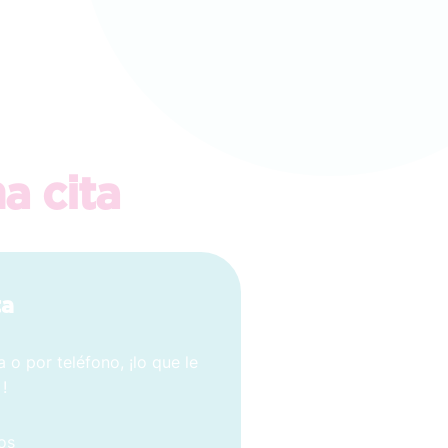
a cita
ta
 o por teléfono, ¡lo que le
!
os