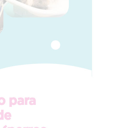
o para
de