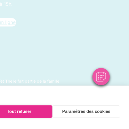
à 15h.
n ligne
×
Bonjour ! Cliquez ici pour prendre rendez-
vous
Powered By
et Thelle fait partie de la
famille
Tout refuser
Paramètres des cookies